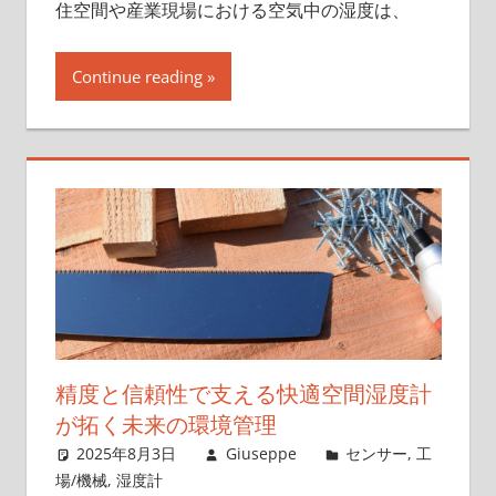
住空間や産業現場における空気中の湿度は、
Continue reading
精度と信頼性で支える快適空間湿度計
が拓く未来の環境管理
2025年8月3日
Giuseppe
センサー
,
工
場/機械
,
湿度計