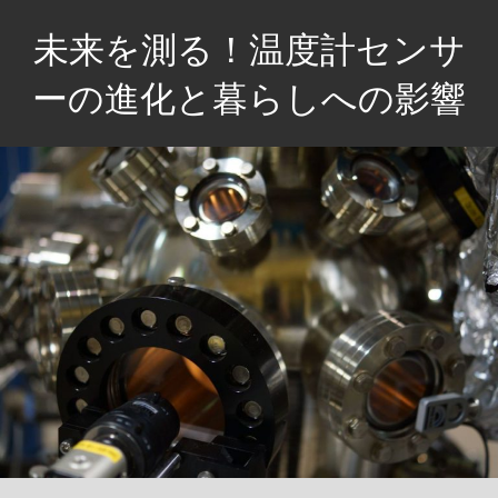
コ
未来を測る！温度計センサ
ン
テ
ーの進化と暮らしへの影響
ン
次
ツ
世
へ
代
ス
の
キ
生
ッ
活
プ
を
支
え
る、
革
新
技