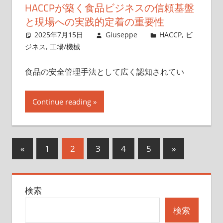
HACCPが築く食品ビジネスの信頼基盤
と現場への実践的定着の重要性
2025年7月15日
Giuseppe
HACCP
,
ビ
ジネス
,
工場/機械
食品の安全管理手法として広く認知されてい
Continue reading
投
前
次
«
1
2
3
4
5
»
の
の
稿
記
記
の
検索
事
事
ペ
検索