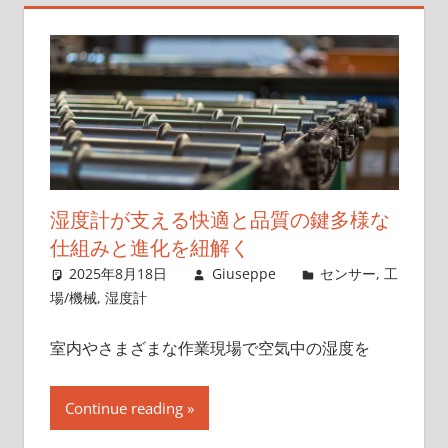
術
の
進
化
を
探
る
旅
湿度計が支える快適と品質の鍵多様な
へ
仕組みと進化を紐解く
2025年8月18日
Giuseppe
センサー
,
工
場/機械
,
湿度計
室内やさまざまな作業現場で空気中の湿度を
Continue reading