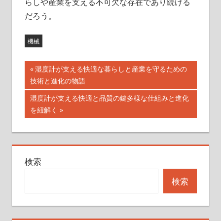
らしや産業を支える不可欠な存在であり続ける
だろう。
機械
投
前
湿度計が支える快適な暮らしと産業を守るための
の
技術と進化の物語
稿
記
次
湿度計が支える快適と品質の鍵多様な仕組みと進化
ナ
事:
の
を紐解く
記
ビ
事:
ゲ
検索
ー
検索
シ
ョ