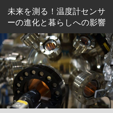
コ
未来を測る！温度計センサ
ン
テ
ーの進化と暮らしへの影響
ン
次
ツ
世
へ
代
ス
の
キ
生
ッ
活
プ
を
支
え
る、
革
新
技