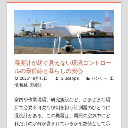
術
の
進
化
を
探
る
旅
湿度計が紡ぐ見えない環境コントロー
へ
ルの最前線と暮らしの安心
2025年8月15日
Giuseppe
センサー
,
工
場/機械
,
湿度計
室内や作業現場、研究施設など、さまざまな場
所で必要不可欠な役割を担う計測器のひとつに
湿度計がある。
この機器は、周囲の空気中にど
れだけの水分が含まれているかを数値として示